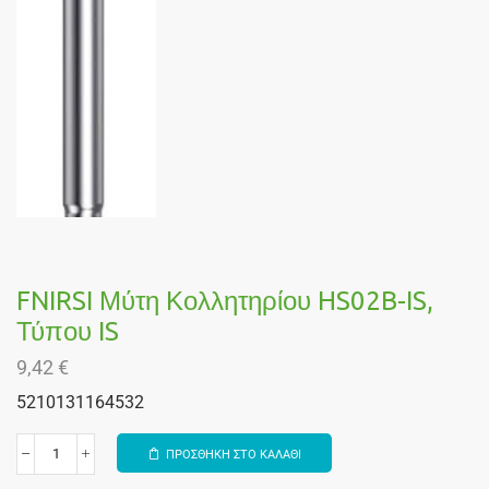
FNIRSI Μύτη Κολλητηρίου HS02B-IS,
Τύπου IS
9,42
€
5210131164532
ΠΡΟΣΘΗΚΗ ΣΤΟ ΚΑΛΑΘΙ
Alternative: