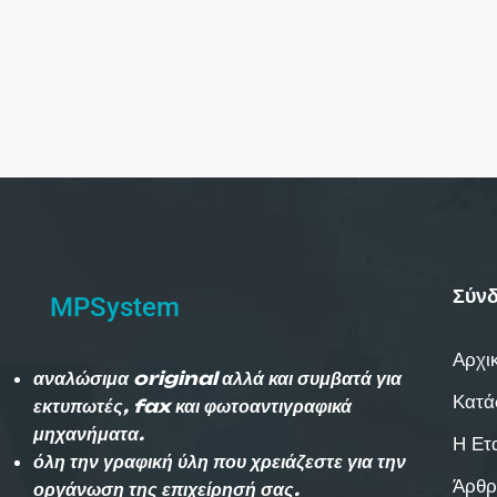
Σύνδ
MPSystem
Αρχι
αναλώσιμα original αλλά και συμβατά για
Κατά
εκτυπωτές, fax και φωτοαντιγραφικά
μηχανήματα.
Η Ετ
όλη την γραφική ύλη που χρειάζεστε για την
Άρθρ
οργάνωση της επιχείρησή σας.