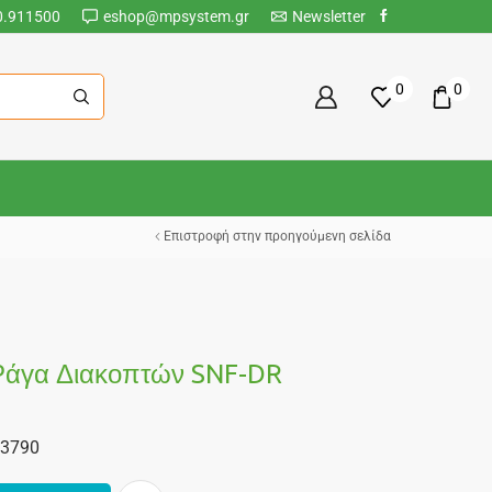
0.911500
eshop@mpsystem.gr
Newsletter
0
0
Επιστροφή στην προηγούμενη σελίδα
Ράγα Διακοπτών SNF-DR
43790