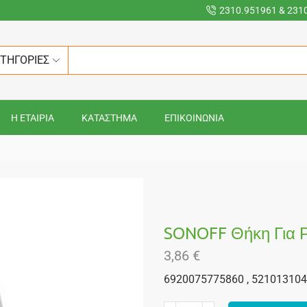
2310.951961 & 231
ΑΤΗΓΟΡΙΕΣ
Η ΕΤΑΙΡΙΑ
ΚΑΤΑΣΤΗΜΑ
ΕΠΙΚΟΙΝΩΝΙΑ
SONOFF Θήκη Για 
3,86
€
6920075775860 , 52101310