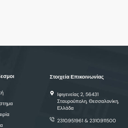
εσμοι
Στοιχεία Επικοινωνίας
κή
Ιφιγενείας 2, 56431
Σταυρούπολη, Θεσσαλονίκη,
στημα
Ελλάδα
αιρία
2310.951961 & 2310.911500
α