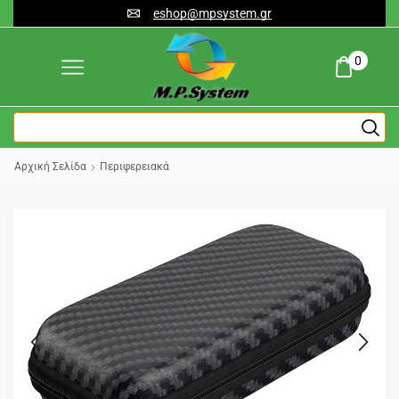
eshop@mpsystem.gr
0
Αρχική Σελίδα
Περιφερειακά