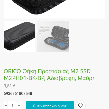
ORICO Θήκη Προστασίας M2 SSD
M2PH01-BK-BP, Αδιάβροχη, Μαύρη
3,51
€
6936761807548
ΠΡΟΣΘΗΚΗ ΣΤΟ ΚΑΛΑΘΙ
Alternative: