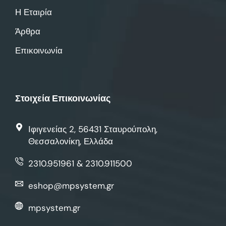
Η Εταιρία
Άρθρα
Επικοινωνία
Στοιχεία Επικοινωνίας
Ιφιγενείας 2, 56431 Σταυρούπολη,
Θεσσαλονίκη, Ελλάδα
2310.951961 & 2310.911500
eshop@mpsystem.gr
mpsystem.gr