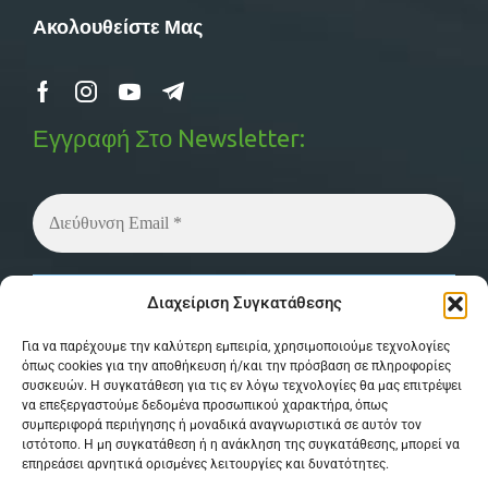
Ακολουθείστε Μας
Εγγραφή Στο Newsletter:
Δεν στέλνουμε spam! Διαβάστε την
πολιτική
Διαχείριση Συγκατάθεσης
απορρήτου
μας για περισσότερες λεπτομέρειες.
Για να παρέχουμε την καλύτερη εμπειρία, χρησιμοποιούμε τεχνολογίες
όπως cookies για την αποθήκευση ή/και την πρόσβαση σε πληροφορίες
συσκευών. Η συγκατάθεση για τις εν λόγω τεχνολογίες θα μας επιτρέψει
να επεξεργαστούμε δεδομένα προσωπικού χαρακτήρα, όπως
συμπεριφορά περιήγησης ή μοναδικά αναγνωριστικά σε αυτόν τον
ιστότοπο. Η μη συγκατάθεση ή η ανάκληση της συγκατάθεσης, μπορεί να
επηρεάσει αρνητικά ορισμένες λειτουργίες και δυνατότητες.