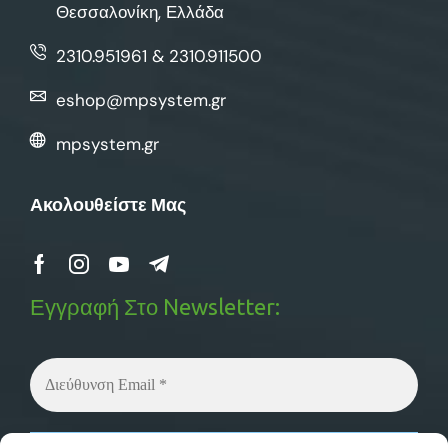
Θεσσαλονίκη, Ελλάδα
2310.951961 & 2310.911500
eshop@mpsystem.gr
mpsystem.gr
Ακολουθείστε Μας
Εγγραφή Στο Newsletter:
Δεν στέλνουμε spam! Διαβάστε την
πολιτική