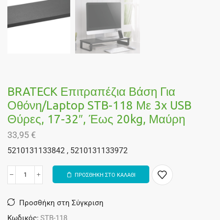
BRATECK Επιτραπέζια Βάση Για
Οθόνη/laptop STB-118 Με 3x USB
Θύρες, 17-32″, Έως 20kg, Μαύρη
33,95
€
5210131133842 , 5210131133972
ΠΡΟΣΘΗΚΗ ΣΤΟ ΚΑΛΑΘΙ
Alternative:
Προσθήκη στη Σύγκριση
Κωδικός:
STB-118