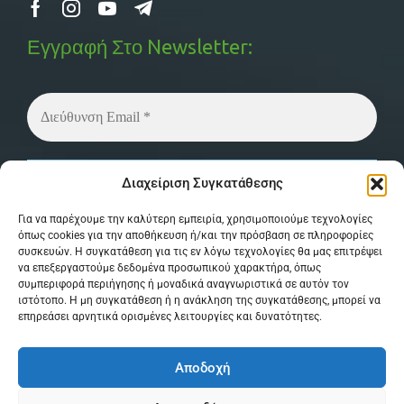
Εγγραφή Στο Newsletter:
Δεν στέλνουμε spam! Διαβάστε την
πολιτική
Διαχείριση Συγκατάθεσης
απορρήτου
μας για περισσότερες λεπτομέρειες.
Για να παρέχουμε την καλύτερη εμπειρία, χρησιμοποιούμε τεχνολογίες
όπως cookies για την αποθήκευση ή/και την πρόσβαση σε πληροφορίες
συσκευών. Η συγκατάθεση για τις εν λόγω τεχνολογίες θα μας επιτρέψει
να επεξεργαστούμε δεδομένα προσωπικού χαρακτήρα, όπως
συμπεριφορά περιήγησης ή μοναδικά αναγνωριστικά σε αυτόν τον
ιστότοπο. Η μη συγκατάθεση ή η ανάκληση της συγκατάθεσης, μπορεί να
επηρεάσει αρνητικά ορισμένες λειτουργίες και δυνατότητες.
© Copyright 2026 MPSystem . All Rights
Αποδοχή
Reserved . Powered by
itXproject