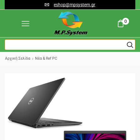
eshop@mpsystem.gr
0
Αρχική Σελίδα
Νέα & Ref PC