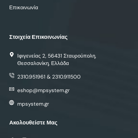
Επικοινωνία
Στοιχεία Επικοινωνίας
Ιφιγενείας 2, 56431 Σταυρούπολη,
Θεσσαλονίκη, Ελλάδα
2310.951961 & 2310.911500
eshop@mpsystem.gr
mpsystem.gr
Ακολουθείστε Μας