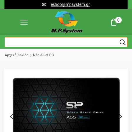
eshop@mpsystem.gr
0
Αρχική Σελίδα
Νέα & Ref PC