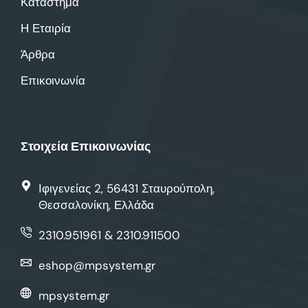
Κατάστημα
Η Εταιρία
Άρθρα
Επικοινωνία
Στοιχεία Επικοινωνίας
Ιφιγενείας 2, 56431 Σταυρούπολη,
Θεσσαλονίκη, Ελλάδα
2310.951961 & 2310.911500
eshop@mpsystem.gr
mpsystem.gr