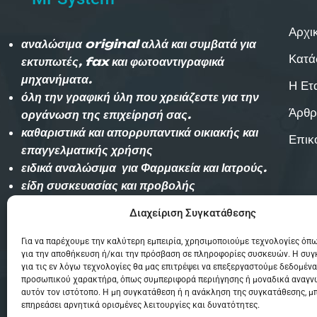
Αρχι
αναλώσιμα original αλλά και συμβατά για
Κατά
εκτυπωτές, fax και φωτοαντιγραφικά
μηχανήματα.
Η Ετ
όλη την γραφική ύλη που χρειάζεστε για την
Άρθρ
οργάνωση της επιχείρησή σας.
καθαριστικά και απορρυπαντικά οικιακής και
Επικ
επαγγελματικής χρήσης
ειδικά αναλώσιμα για Φαρμακεία και Ιατρούς.
είδη συσκευασίας και προβολής
επιχειρήσεων – διαφημιστικά.
Διαχείριση Συγκατάθεσης
Αυθημερόν παράδοση εντός Θεσσαλονίκης
Για να παρέχουμε την καλύτερη εμπειρία, χρησιμοποιούμε τεχνολογίες όπω
για την αποθήκευση ή/και την πρόσβαση σε πληροφορίες συσκευών. Η συ
(χωρίς χρέωση)και την επομένη στην
για τις εν λόγω τεχνολογίες θα μας επιτρέψει να επεξεργαστούμε δεδομένα
υπόλοιπη Ελλάδα με Courier.
προσωπικού χαρακτήρα, όπως συμπεριφορά περιήγησης ή μοναδικά αναγν
αυτόν τον ιστότοπο. Η μη συγκατάθεση ή η ανάκληση της συγκατάθεσης, μ
επηρεάσει αρνητικά ορισμένες λειτουργίες και δυνατότητες.