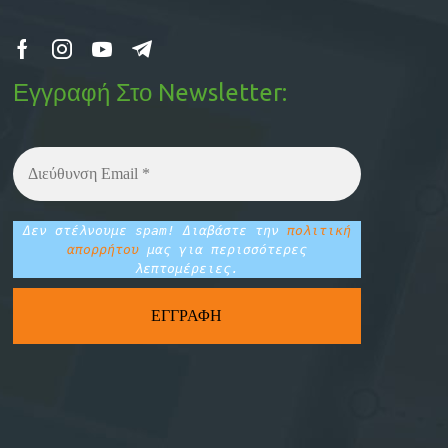
Εγγραφή Στο Newsletter:
Δεν στέλνουμε spam! Διαβάστε την
πολιτική
απορρήτου
μας για περισσότερες
λεπτομέρειες.