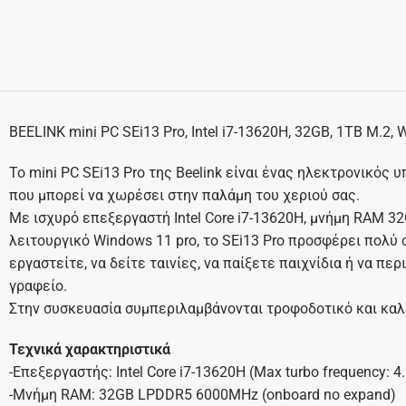
BEELINK mini PC SEi13 Pro, Intel i7-13620H, 32GB, 1TB M.2,
Το mini PC SEi13 Pro της Beelink είναι ένας ηλεκτρονικός 
που μπορεί να χωρέσει στην παλάμη του χεριού σας.
Με ισχυρό επεξεργαστή Intel Core i7-13620H, μνήμη RAM 3
λειτουργικό Windows 11 pro, το SEi13 Pro προσφέρει πολύ 
εργαστείτε, να δείτε ταινίες, να παίξετε παιχνίδια ή να περ
γραφείο.
Στην συσκευασία συμπεριλαμβάνονται τροφοδοτικό και κα
Τεχνικά χαρακτηριστικά
-Επεξεργαστής: Intel Core i7-13620H (Max turbo frequency: 
-Μνήμη RAM: 32GB LPDDR5 6000MHz (onboard no expand)