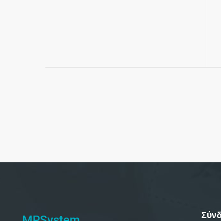
Σύνδ
MPSystem