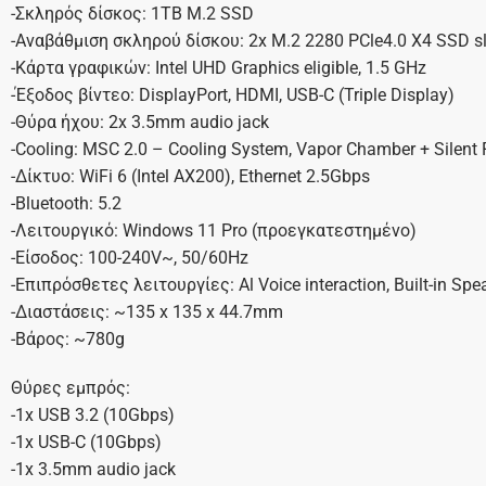
-Σκληρός δίσκος: 1TB M.2 SSD
-Αναβάθμιση σκληρού δίσκου: 2x M.2 2280 PCle4.0 X4 SSD s
-Κάρτα γραφικών: Intel UHD Graphics eligible, 1.5 GHz
-Έξοδος βίντεο: DisplayPort, HDMI, USB-C (Triple Display)
-Θύρα ήχου: 2x 3.5mm audio jack
-Cooling: MSC 2.0 – Cooling System, Vapor Chamber + Silent
-Δίκτυο: WiFi 6 (Intel AX200), Ethernet 2.5Gbps
-Bluetooth: 5.2
-Λειτουργικό: Windows 11 Pro (προεγκατεστημένο)
-Είσοδος: 100-240V~, 50/60Hz
-Επιπρόσθετες λειτουργίες: Al Voice interaction, Built-in S
-Διαστάσεις: ~135 x 135 x 44.7mm
-Βάρος: ~780g
Θύρες εμπρός:
-1x USB 3.2 (10Gbps)
-1x USB-C (10Gbps)
-1x 3.5mm audio jack