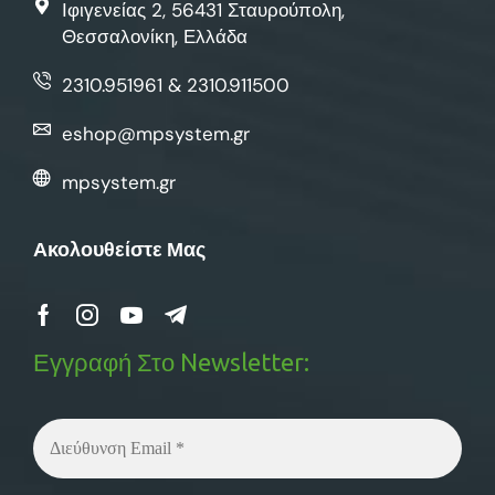
Ιφιγενείας 2, 56431 Σταυρούπολη,
Θεσσαλονίκη, Ελλάδα
2310.951961 & 2310.911500
eshop@mpsystem.gr
mpsystem.gr
Ακολουθείστε Μας
Εγγραφή Στο Newsletter: