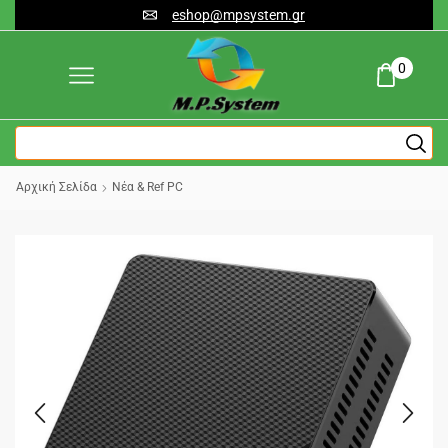
eshop@mpsystem.gr
0
Αρχική Σελίδα
Νέα & Ref PC