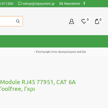
0.911500
eshop@mpsystem.gr
Newsletter
0
0
Επιστροφή στην προηγούμενη σελίδα
Module RJ45 77951, CAT 6A
Toolfree, Γκρι