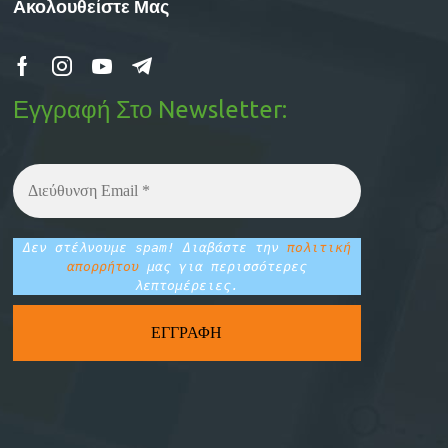
Ακολουθείστε Μας
Εγγραφή Στο Newsletter:
Δεν στέλνουμε spam! Διαβάστε την
πολιτική
απορρήτου
μας για περισσότερες
λεπτομέρειες.