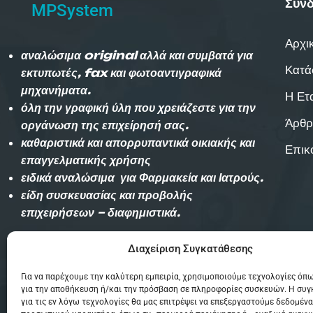
Σύνδ
MPSystem
Αρχι
αναλώσιμα original αλλά και συμβατά για
Κατά
εκτυπωτές, fax και φωτοαντιγραφικά
μηχανήματα.
Η Ετ
όλη την γραφική ύλη που χρειάζεστε για την
Άρθρ
οργάνωση της επιχείρησή σας.
καθαριστικά και απορρυπαντικά οικιακής και
Επικ
επαγγελματικής χρήσης
ειδικά αναλώσιμα για Φαρμακεία και Ιατρούς.
είδη συσκευασίας και προβολής
επιχειρήσεων – διαφημιστικά.
Διαχείριση Συγκατάθεσης
Αυθημερόν παράδοση εντός Θεσσαλονίκης
(χωρίς χρέωση)και την επομένη στην
Για να παρέχουμε την καλύτερη εμπειρία, χρησιμοποιούμε τεχνολογίες όπω
υπόλοιπη Ελλάδα με Courier.
για την αποθήκευση ή/και την πρόσβαση σε πληροφορίες συσκευών. Η συ
για τις εν λόγω τεχνολογίες θα μας επιτρέψει να επεξεργαστούμε δεδομένα