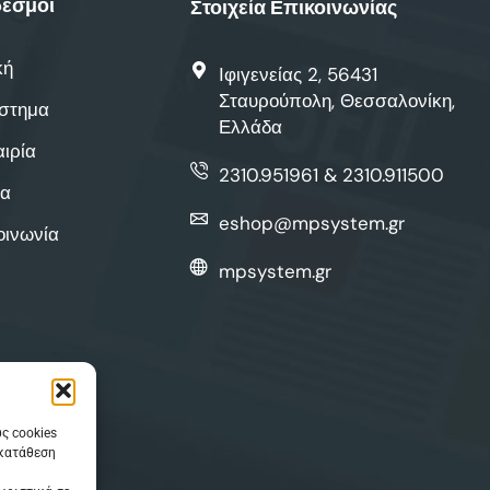
εσμοι
Στοιχεία Επικοινωνίας
κή
Ιφιγενείας 2, 56431
Σταυρούπολη, Θεσσαλονίκη,
στημα
Ελλάδα
αιρία
2310.951961 & 2310.911500
α
eshop@mpsystem.gr
οινωνία
mpsystem.gr
ς cookies
γκατάθεση