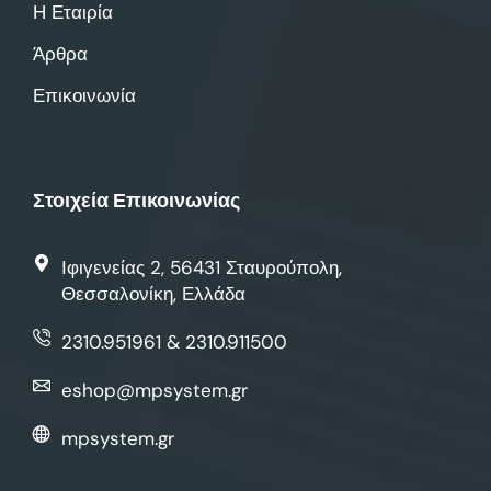
Η Εταιρία
Άρθρα
Επικοινωνία
Στοιχεία Επικοινωνίας
Ιφιγενείας 2, 56431 Σταυρούπολη,
Θεσσαλονίκη, Ελλάδα
2310.951961 & 2310.911500
eshop@mpsystem.gr
mpsystem.gr