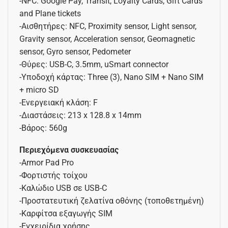
-NFC: Google Pay, Transit, Loyalty Cards, Gift Cards
and Plane tickets
-Αισθητήρες: NFC, Proximity sensor, Light sensor,
Gravity sensor, Acceleration sensor, Geomagnetic
sensor, Gyro sensor, Pedometer
-Θύρες: USB-C, 3.5mm, uSmart connector
-Υποδοχή κάρτας: Three (3), Nano SIM + Nano SIM
+ micro SD
-Ενεργειακή κλάση: F
-Διαστάσεις: 213 x 128.8 x 14mm
-Βάρος: 560g
Περιεχόμενα συσκευασίας
-Armor Pad Pro
-Φορτιστής τοίχου
-Καλώδιο USB σε USB-C
-Προστατευτική ζελατίνα οθόνης (τοποθετημένη)
-Καρφίτσα εξαγωγής SIM
-Εγχειρίδια χρήσης