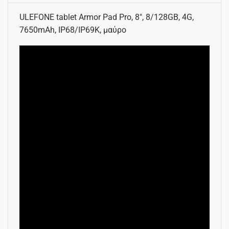
ULEFONE tablet Armor Pad Pro, 8″, 8/128GB, 4G,
7650mAh, IP68/IP69K, μαύρο