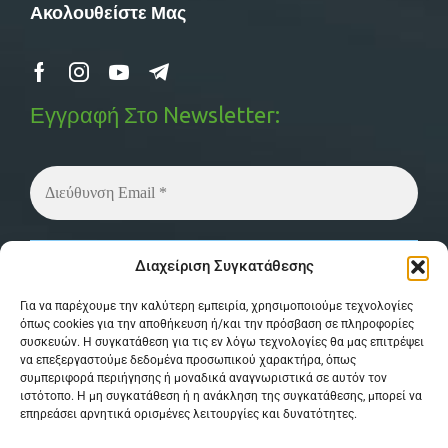
Ακολουθείστε Μας
Εγγραφή Στο Newsletter:
Δεν στέλνουμε spam! Διαβάστε την
πολιτική
Διαχείριση Συγκατάθεσης
απορρήτου
μας για περισσότερες λεπτομέρειες.
Για να παρέχουμε την καλύτερη εμπειρία, χρησιμοποιούμε τεχνολογίες
όπως cookies για την αποθήκευση ή/και την πρόσβαση σε πληροφορίες
συσκευών. Η συγκατάθεση για τις εν λόγω τεχνολογίες θα μας επιτρέψει
να επεξεργαστούμε δεδομένα προσωπικού χαρακτήρα, όπως
συμπεριφορά περιήγησης ή μοναδικά αναγνωριστικά σε αυτόν τον
ιστότοπο. Η μη συγκατάθεση ή η ανάκληση της συγκατάθεσης, μπορεί να
επηρεάσει αρνητικά ορισμένες λειτουργίες και δυνατότητες.