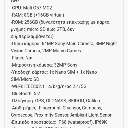
GHz
-GPU: Mali-G57 MC2
-RAM: 8GB (+16GB virtual)
-ROM: 256GB (δυνατότητα επέκτασης με κάρτα
μνήμης micro SD έως 2TB, δεν
συμπεριλαμβάνεται)
-Πίσω κάμερα: 64MP Sony Main Camera, 8MP Night
Vision Camera, 2MP Macro Camera
-Flash: Ναι
-Μπροστινή κάμερα: 32MP Sony
-Υποδοχή κάρτας: 1x Nano SIM + 1x Nano
SIM/Micro SD
-Wi-Fi: IEEE802.11 a/b/g/n/ac 2.4/5G
-Bluetooth: 5.2
-Πλοήγηση: GPS, GLONASS, BEIDOU, Galileo
-Αισθητήρες: Fingerprint, G-sensor, Compass,
Gyroscope, Proximity Sensor, Ambient Light Senor
-Επίπεδο προστασίας: IP68 (waterproof), IP69K