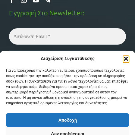
Εγγραφή Στο Newsletter:
Δεν στέλνουμε spam! Διαβάστε την
πολιτική
Διαχείριση Συγκατάθεσης
απορρήτου
μας για περισσότερες λεπτομέρειες.
Για να παρέχουμε την καλύτερη εμπειρία, χρησιμοποιούμε τεχνολογίες
όπως cookies για την αποθήκευση ή/και την πρόσβαση σε πληροφορίες
συσκευών. Η συγκατάθεση για τις εν λόγω τεχνολογίες θα μας επιτρέψει
να επεξεργαστούμε δεδομένα προσωπικού χαρακτήρα, όπως
συμπεριφορά περιήγησης ή μοναδικά αναγνωριστικά σε αυτόν τον
ιστότοπο. Η μη συγκατάθεση ή η ανάκληση της συγκατάθεσης, μπορεί να
επηρεάσει αρνητικά ορισμένες λειτουργίες και δυνατότητες.
© Copyright 2026 MPSystem . All Rights
Αποδοχή
Reserved . Powered by
itXproject
Δεν αποδέχομαι