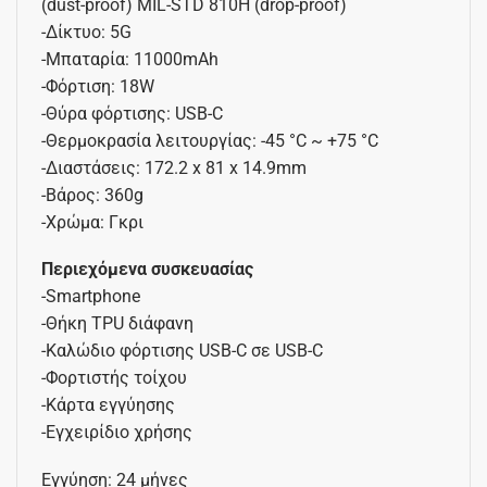
(dust-proof) MIL-STD 810H (drop-proof)
-Δίκτυο: 5G
-Μπαταρία: 11000mAh
-Φόρτιση: 18W
-Θύρα φόρτισης: USB-C
-Θερμοκρασία λειτουργίας: -45 °C ~ +75 °C
-Διαστάσεις: 172.2 x 81 x 14.9mm
-Βάρος: 360g
-Χρώμα: Γκρι
Περιεχόμενα συσκευασίας
-Smartphone
-Θήκη TPU διάφανη
-Καλώδιο φόρτισης USB-C σε USB-C
-Φορτιστής τοίχου
-Κάρτα εγγύησης
-Εγχειρίδιο χρήσης
Εγγύηση: 24 μήνες