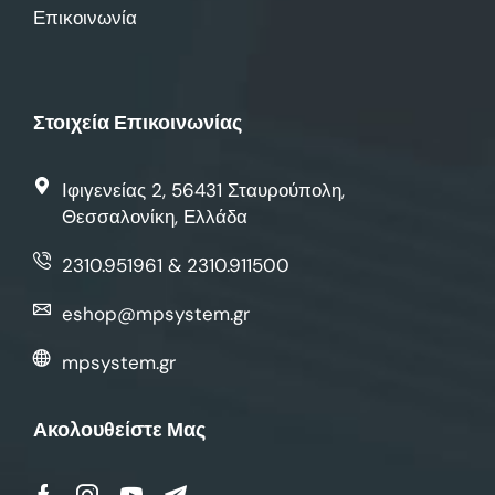
Επικοινωνία
Στοιχεία Επικοινωνίας
Ιφιγενείας 2, 56431 Σταυρούπολη,
Θεσσαλονίκη, Ελλάδα
2310.951961 & 2310.911500
eshop@mpsystem.gr
mpsystem.gr
Ακολουθείστε Μας