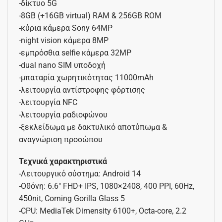
-δίκτυο 5G
-8GB (+16GB virtual) RAM & 256GB ROM
-κύρια κάμερα Sony 64MP
-night vision κάμερα 8MP
-εμπρόσθια selfie κάμερα 32MP
-dual nano SIM υποδοχή
-μπαταρία χωρητικότητας 11000mAh
-λειτουργία αντίστροφης φόρτισης
-λειτουργία NFC
-λειτουργία ραδιοφώνου
-ξεκλείδωμα με δακτυλικό αποτύπωμα &
αναγνώριση προσώπου
Τεχνικά χαρακτηριστικά
-Λειτουργικό σύστημα: Android 14
-Οθόνη: 6.6″ FHD+ IPS, 1080×2408, 400 PPI, 60Hz,
450nit, Corning Gorilla Glass 5
-CPU: MediaTek Dimensity 6100+, Octa-core, 2.2