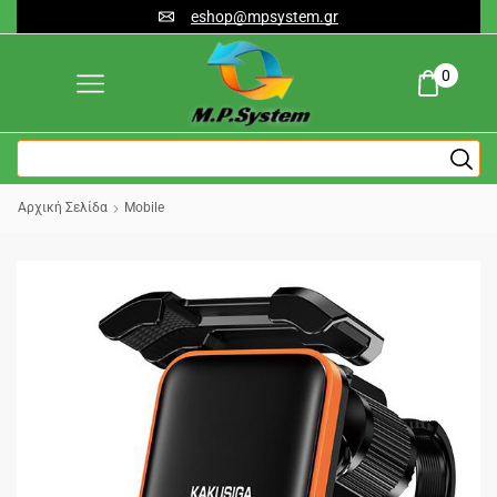
eshop@mpsystem.gr
0
Αρχική Σελίδα
Mobile