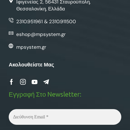
Ιφιγενείας 2, 56431 Σταυρούπολη,
Θεσσαλονίκη, Ελλάδα
2310.951961 & 2310.911500
eshop@mpsystem.gr
mpsystem.gr
Ακολουθείστε Μας
Εγγραφή Στο Newsletter: