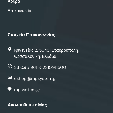
Άρθρα
Επικοινωνία
Στοιχεία Επικοινωνίας
Ιφιγενείας 2, 56431 Σταυρούπολη,
Θεσσαλονίκη, Ελλάδα
2310.951961 & 2310.911500
eshop@mpsystem.gr
mpsystem.gr
Ακολουθείστε Μας