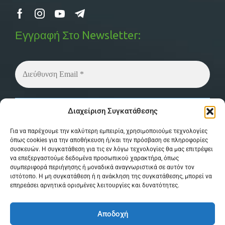
Εγγραφή Στο Newsletter:
Δεν στέλνουμε spam! Διαβάστε την
πολιτική
Διαχείριση Συγκατάθεσης
απορρήτου
μας για περισσότερες λεπτομέρειες.
Για να παρέχουμε την καλύτερη εμπειρία, χρησιμοποιούμε τεχνολογίες
όπως cookies για την αποθήκευση ή/και την πρόσβαση σε πληροφορίες
συσκευών. Η συγκατάθεση για τις εν λόγω τεχνολογίες θα μας επιτρέψει
να επεξεργαστούμε δεδομένα προσωπικού χαρακτήρα, όπως
συμπεριφορά περιήγησης ή μοναδικά αναγνωριστικά σε αυτόν τον
ιστότοπο. Η μη συγκατάθεση ή η ανάκληση της συγκατάθεσης, μπορεί να
επηρεάσει αρνητικά ορισμένες λειτουργίες και δυνατότητες.
© Copyright 2026 MPSystem . All Rights
Αποδοχή
Reserved . Powered by
itXproject