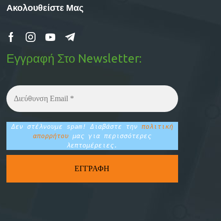
Ακολουθείστε Μας
Εγγραφή Στο Newsletter:
Δεν στέλνουμε spam! Διαβάστε την
πολιτική
απορρήτου
μας για περισσότερες
λεπτομέρειες.