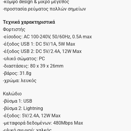
-κομψό design & μικρό μέγεθος
-προστασία ρεύματος πολλών σημείων
Τεχνικά χαρακτηριστικά
Φορτιστής
-είσοδος: AC 100-240V, 50/60Hz, 0.5A max
-έξοδος USB 1: DC 5V/1A, 5W Max
-έξοδος USB 2: DC 5V/2.4A, 12W Max
-υλικό σώματος: PC
-διαστάσεις: 80 x 39 x 26mm
-βάρος: 31.8g
-χρώμα: λευκός
Καλώδιο
-βύσμα 1: USB
-βύσμα 2: Lightning
-έξοδος: 5V/2.4A, 12W Max
-μεταφορά δεδομένων: 480Mbps Max
-υλικό αγωγού: χαλκός