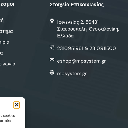
εσμοι
Στοιχεία Επικοινωνίας
κή
Ιφιγενείας 2, 56431
Σταυρούπολη, Θεσσαλονίκη,
στημα
Ελλάδα
αιρία
2310.951961 & 2310.911500
α
eshop@mpsystem.gr
οινωνία
mpsystem.gr
ς cookies
γκατάθεση