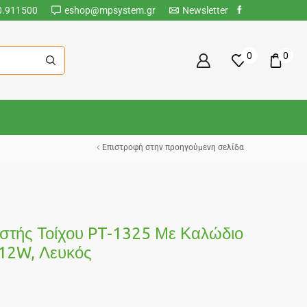
0.911500
eshop@mpsystem.gr
Newsletter
0
0
Επιστροφή στην προηγούμενη σελίδα
τής Τοίχου PT-1325 Με Καλώδιο
 12W, Λευκός