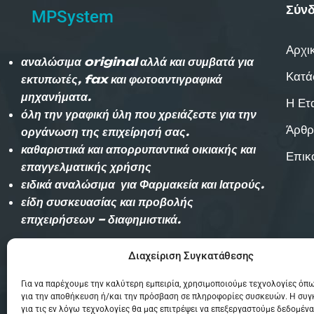
Σύνδ
MPSystem
Αρχι
αναλώσιμα original αλλά και συμβατά για
Κατά
εκτυπωτές, fax και φωτοαντιγραφικά
μηχανήματα.
Η Ετ
όλη την γραφική ύλη που χρειάζεστε για την
Άρθρ
οργάνωση της επιχείρησή σας.
καθαριστικά και απορρυπαντικά οικιακής και
Επικ
επαγγελματικής χρήσης
ειδικά αναλώσιμα για Φαρμακεία και Ιατρούς.
είδη συσκευασίας και προβολής
επιχειρήσεων – διαφημιστικά.
Διαχείριση Συγκατάθεσης
Αυθημερόν παράδοση εντός Θεσσαλονίκης
(χωρίς χρέωση)και την επομένη στην
Για να παρέχουμε την καλύτερη εμπειρία, χρησιμοποιούμε τεχνολογίες όπω
υπόλοιπη Ελλάδα με Courier.
για την αποθήκευση ή/και την πρόσβαση σε πληροφορίες συσκευών. Η συ
για τις εν λόγω τεχνολογίες θα μας επιτρέψει να επεξεργαστούμε δεδομένα