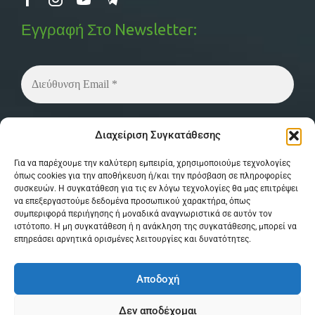
Εγγραφή Στο Newsletter:
Δεν στέλνουμε spam! Διαβάστε την
πολιτική
Διαχείριση Συγκατάθεσης
απορρήτου
μας για περισσότερες λεπτομέρειες.
Για να παρέχουμε την καλύτερη εμπειρία, χρησιμοποιούμε τεχνολογίες
όπως cookies για την αποθήκευση ή/και την πρόσβαση σε πληροφορίες
συσκευών. Η συγκατάθεση για τις εν λόγω τεχνολογίες θα μας επιτρέψει
να επεξεργαστούμε δεδομένα προσωπικού χαρακτήρα, όπως
συμπεριφορά περιήγησης ή μοναδικά αναγνωριστικά σε αυτόν τον
ιστότοπο. Η μη συγκατάθεση ή η ανάκληση της συγκατάθεσης, μπορεί να
επηρεάσει αρνητικά ορισμένες λειτουργίες και δυνατότητες.
© Copyright 2026 MPSystem . All Rights
Αποδοχή
Reserved . Powered by
itXproject
Δεν αποδέχομαι