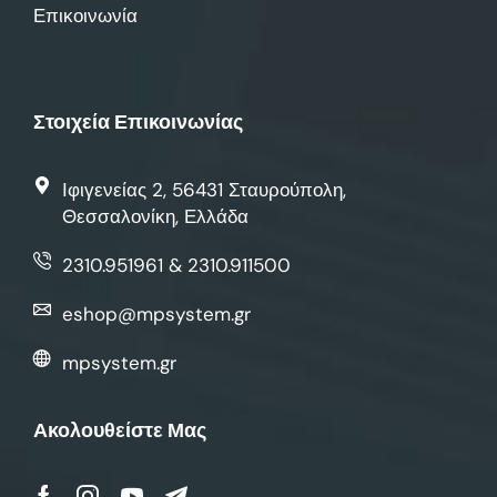
Επικοινωνία
Στοιχεία Επικοινωνίας
Ιφιγενείας 2, 56431 Σταυρούπολη,
Θεσσαλονίκη, Ελλάδα
2310.951961 & 2310.911500
eshop@mpsystem.gr
mpsystem.gr
Ακολουθείστε Μας