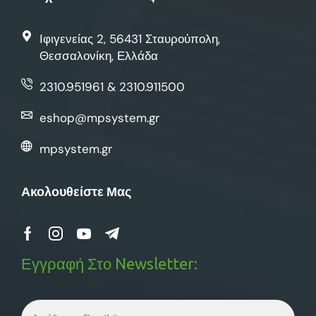
Ιφιγενείας 2, 56431 Σταυρούπολη,
Θεσσαλονίκη, Ελλάδα
2310.951961 & 2310.911500
eshop@mpsystem.gr
mpsystem.gr
Ακολουθείστε Μας
Εγγραφή Στο Newsletter: