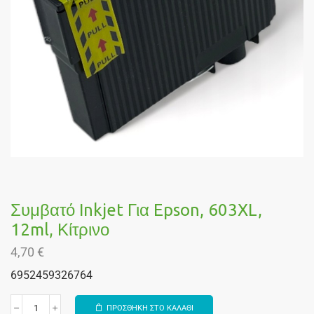
Συμβατό Inkjet Για Epson, 603XL,
12ml, Κίτρινο
4,70
€
6952459326764
ΠΡΟΣΘΗΚΗ ΣΤΟ ΚΑΛΑΘΙ