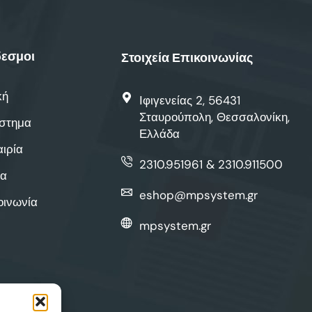
εσμοι
Στοιχεία Επικοινωνίας
κή
Ιφιγενείας 2, 56431
Σταυρούπολη, Θεσσαλονίκη,
στημα
Ελλάδα
αιρία
2310.951961 & 2310.911500
α
eshop@mpsystem.gr
οινωνία
mpsystem.gr