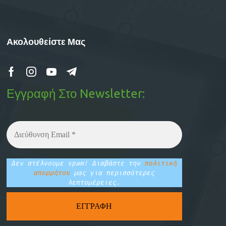
Ακολουθείστε Μας
Εγγραφή Στο Newsletter:
Δεν στέλνουμε spam! Διαβάστε την
πολιτική
απορρήτου
μας για περισσότερες
λεπτομέρειες.