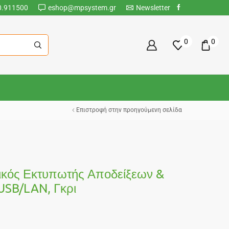
0.911500
eshop@mpsystem.gr
Newsletter
0
0
Επιστροφή στην προηγούμενη σελίδα
ός Εκτυπωτής Αποδείξεων &
USB/LAN, Γκρι