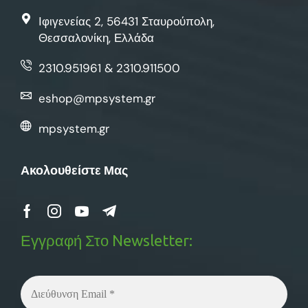
Ιφιγενείας 2, 56431 Σταυρούπολη,
Θεσσαλονίκη, Ελλάδα
2310.951961 & 2310.911500
eshop@mpsystem.gr
mpsystem.gr
Ακολουθείστε Μας
Εγγραφή Στο Newsletter: