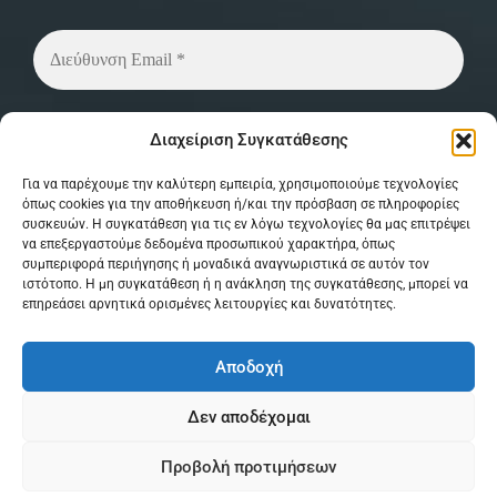
Δεν στέλνουμε spam! Διαβάστε την
πολιτική
Διαχείριση Συγκατάθεσης
απορρήτου
μας για περισσότερες λεπτομέρειες.
Για να παρέχουμε την καλύτερη εμπειρία, χρησιμοποιούμε τεχνολογίες
όπως cookies για την αποθήκευση ή/και την πρόσβαση σε πληροφορίες
συσκευών. Η συγκατάθεση για τις εν λόγω τεχνολογίες θα μας επιτρέψει
να επεξεργαστούμε δεδομένα προσωπικού χαρακτήρα, όπως
συμπεριφορά περιήγησης ή μοναδικά αναγνωριστικά σε αυτόν τον
ιστότοπο. Η μη συγκατάθεση ή η ανάκληση της συγκατάθεσης, μπορεί να
επηρεάσει αρνητικά ορισμένες λειτουργίες και δυνατότητες.
© Copyright 2026 MPSystem . All Rights
Αποδοχή
Reserved . Powered by
itXproject
Δεν αποδέχομαι
Όροι & Προϋποθέσεις
Πολιτική Απορρήτου
Προβολή προτιμήσεων
Πολιτική Cookies
0