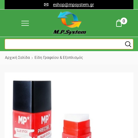
eshop@mpsystem.gr
0
Αρχική Σελίδα
Είδη Γραφείου & Εξοπλισμός