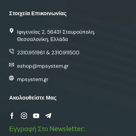
Στοιχεία Επικοινωνίας
Ιφιγενείας 2, 56431 Σταυρούπολη,
Θεσσαλονίκη, Ελλάδα
2310.951961 & 2310.911500
eshop@mpsystem.gr
mpsystem.gr
Ακολουθείστε Μας
Εγγραφή Στο Newsletter: