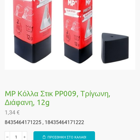
MP Κόλλα Στικ PP009, Τρίγωνη,
Διάφανη, 12g
1,34
€
8435464171225 , 18435464171222
ΠΡΟΣΘΗΚΗ ΣΤΟ ΚΑΛΑΘΙ