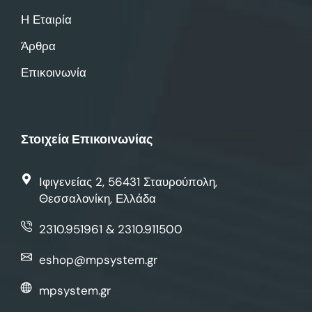
Η Εταιρία
Άρθρα
Επικοινωνία
Στοιχεία Επικοινωνίας
Ιφιγενείας 2, 56431 Σταυρούπολη,
Θεσσαλονίκη, Ελλάδα
2310.951961 & 2310.911500
eshop@mpsystem.gr
mpsystem.gr