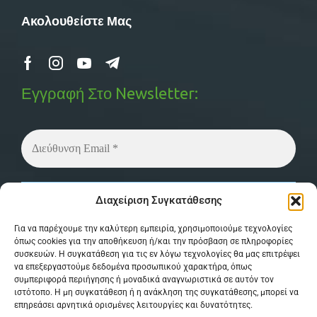
Ακολουθείστε Μας
Εγγραφή Στο Newsletter:
Δεν στέλνουμε spam! Διαβάστε την
πολιτική
Διαχείριση Συγκατάθεσης
απορρήτου
μας για περισσότερες λεπτομέρειες.
Για να παρέχουμε την καλύτερη εμπειρία, χρησιμοποιούμε τεχνολογίες
όπως cookies για την αποθήκευση ή/και την πρόσβαση σε πληροφορίες
συσκευών. Η συγκατάθεση για τις εν λόγω τεχνολογίες θα μας επιτρέψει
να επεξεργαστούμε δεδομένα προσωπικού χαρακτήρα, όπως
συμπεριφορά περιήγησης ή μοναδικά αναγνωριστικά σε αυτόν τον
ιστότοπο. Η μη συγκατάθεση ή η ανάκληση της συγκατάθεσης, μπορεί να
επηρεάσει αρνητικά ορισμένες λειτουργίες και δυνατότητες.