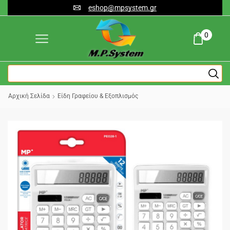
eshop@mpsystem.gr
0
Αρχική Σελίδα
Είδη Γραφείου & Εξοπλισμός