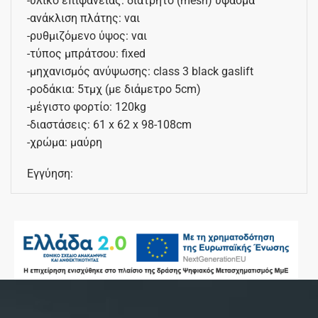
-υλικό επιφάνειας: διάτρητο (mesh) ύφασμα
-ανάκλιση πλάτης: ναι
-ρυθμιζόμενο ύψος: ναι
-τύπος μπράτσου: fixed
-μηχανισμός ανύψωσης: class 3 black gaslift
-ροδάκια: 5τμχ (με διάμετρο 5cm)
-μέγιστο φορτίο: 120kg
-διαστάσεις: 61 x 62 x 98-108cm
-χρώμα: μαύρη
Εγγύηση: