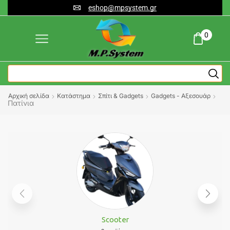
eshop@mpsystem.gr
0
Αρχική σελίδα
Κατάστημα
Σπίτι & Gadgets
Gadgets - Αξεσουάρ
Πατίνια
Scooter