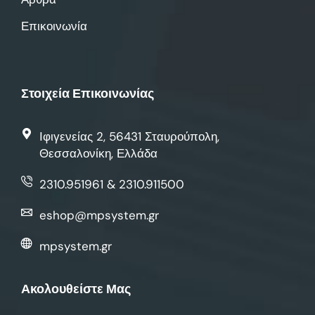
Επικοινωνία
Στοιχεία Επικοινωνίας
Ιφιγενείας 2, 56431 Σταυρούπολη,
Θεσσαλονίκη, Ελλάδα
2310.951961 & 2310.911500
eshop@mpsystem.gr
mpsystem.gr
Ακολουθείστε Μας