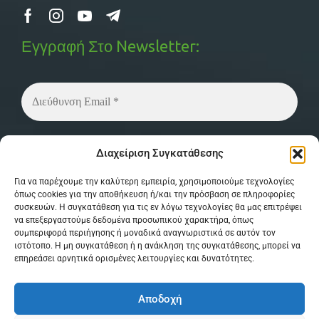
Εγγραφή Στο Newsletter:
Δεν στέλνουμε spam! Διαβάστε την
πολιτική
Διαχείριση Συγκατάθεσης
απορρήτου
μας για περισσότερες λεπτομέρειες.
Για να παρέχουμε την καλύτερη εμπειρία, χρησιμοποιούμε τεχνολογίες
όπως cookies για την αποθήκευση ή/και την πρόσβαση σε πληροφορίες
συσκευών. Η συγκατάθεση για τις εν λόγω τεχνολογίες θα μας επιτρέψει
να επεξεργαστούμε δεδομένα προσωπικού χαρακτήρα, όπως
συμπεριφορά περιήγησης ή μοναδικά αναγνωριστικά σε αυτόν τον
ιστότοπο. Η μη συγκατάθεση ή η ανάκληση της συγκατάθεσης, μπορεί να
επηρεάσει αρνητικά ορισμένες λειτουργίες και δυνατότητες.
© Copyright 2026 MPSystem . All Rights
Αποδοχή
Reserved . Powered by
itXproject